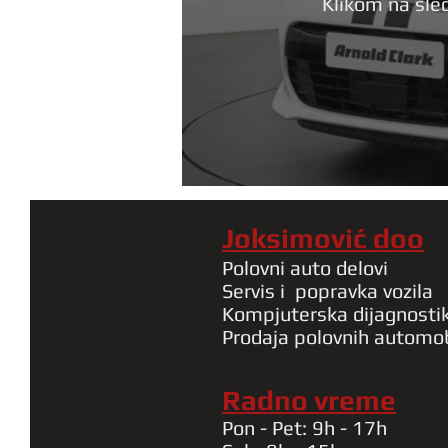
Klikom na sle
Joksimović doo
Polovni auto delovi
Servis i popravka vozila
Kompjuterska dijagnosti
Prodaja polovnih automo
Radno vreme
Pon - Pet: 9h - 17h