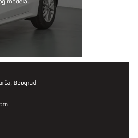
vog modela
.
a
orča, Beograd
com