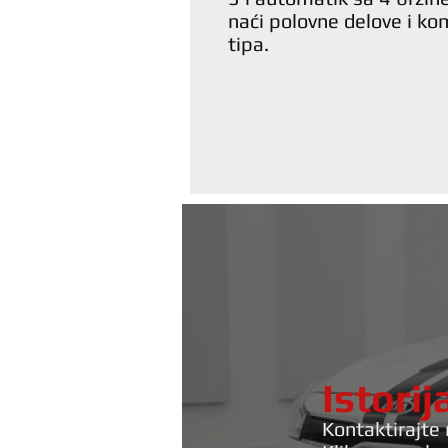
naći polovne delove i k
tipa.
Istori
Kontaktirajte 