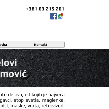
+381 63 215 201
ravka
Kontakt
lovi
imović
to delova, od kojih je najveća
igavci, stop svetla, maglenke,
nici, maske, vrata, retrovizori,