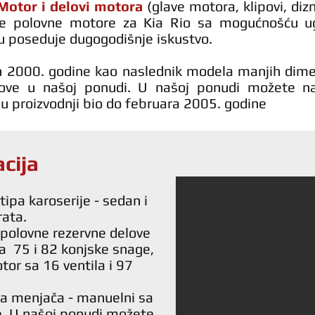
Motor i delovi motora
(glave motora, klipovi, dizn
ne polovne motore za Kia Rio sa mogućnošću ugr
u poseduje dugogodišnje iskustvo.
n 2000. godine kao naslednik modela manjih dimenz
love u našoj ponudi. U našoj ponudi mo
žete n
je u proizvodnji bio do februara 2005. godine
acija
tipa karoserije - sedan i
rata.
 polovne rezervne delove
a 75 i 82 konjske snage,
tor sa 16 ventila i 97
ipa menjača - manuelni sa
e. U našoj ponudi možete