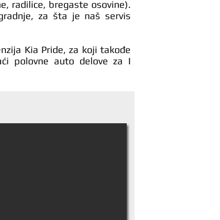
e, radilice, bregaste osovine).
adnje, za šta je naš servis
ija Kia Pride, za koji takođe
aći polovne auto delove za I