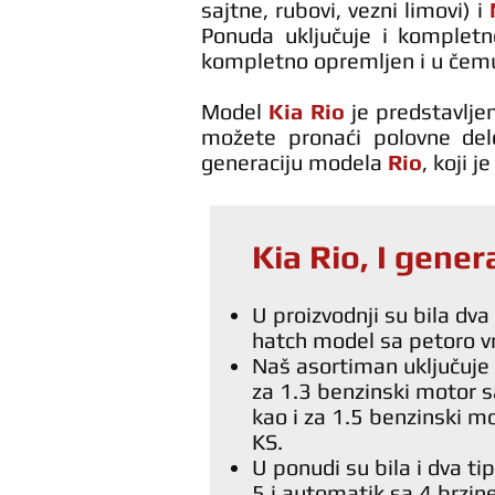
sajtne, rubovi, vezni limovi) i
Ponuda uključuje i komplet
kompletno opremljen i u čem
Model
Kia Rio
je predstavlje
možete pronaći polovne de
generaciju modela
Rio
, koji 
Kia Rio, I gener
U proizvodnji su bila dva 
hatch model sa petoro v
Naš asortiman uključuje
za 1.3 benzinski motor s
kao i za 1.5 benzinski mo
KS.
U ponudi su bila i dva t
5 i automatik sa 4 brzin