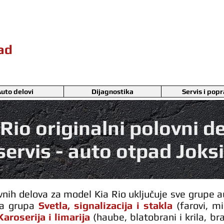
pad
uto delovi
Dijagnostika
Servis i pop
 Rio
originalni polovni de
servis - auto otpad Joks
nih delova za model Kia Rio uključuje sve grupe au
ma grupa
Svetla, signalizacija i stakla
(farovi, m
Karoserija i limarija
(haube, blatobrani i krila, bra