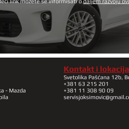
deći link možete se informisati o
daljem razvoju o
Kontakt i lokacij
Svetolika Pašćana 12b, B
+381 63 215 201
ka - Mazda
+381 11 308 90 09
bila
servisjoksimovic@gmail.