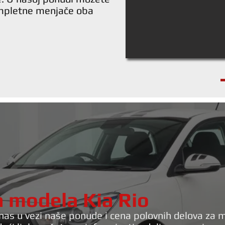
ompletne menjače oba
ja modela Kia Rio
nas u vezi naše ponude i cena polovnih delova za m