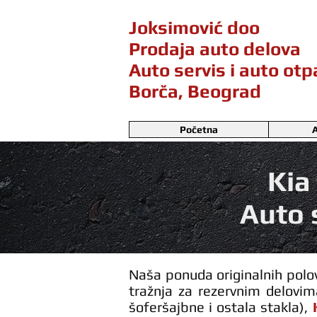
Joksimović doo
Prodaja auto delova
Auto servis i auto ot
Borča, Beograd
Početna
A
Kia
Auto 
Naša ponuda originalnih polov
tražnja za rezervnim delovi
šoferšajbne i ostala stakla),