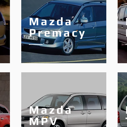
Mazda
Premacy
Mazda
MPV