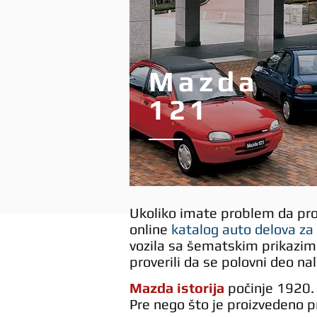
Mazda
121
Ukoliko imate problem da prona
online
katalog auto delova z
vozila sa šematskim prikazim
proverili da se polovni deo na
Mazda istorija
počinje 1920.
Pre nego što je proizvedeno pr