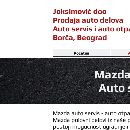
Joksimović doo
Prodaja auto delova
Auto servis i auto ot
Borča, Beograd
Početna
A
Mazda 
Auto 
Mazda auto servis - auto otpa
Mazda polovni delovi iz naše 
postoji mogućnost ugradnje i 