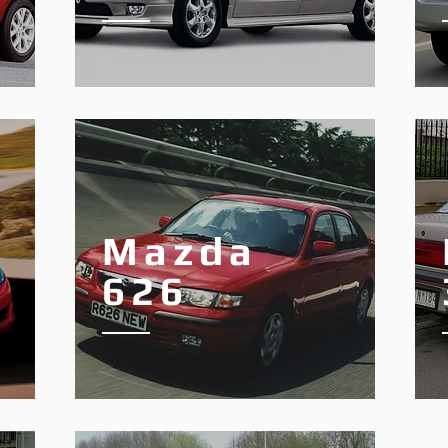
Mazda
626