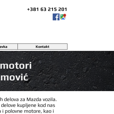
+381 63 215 201
ravka
Kontakt
 motori
imović
h delova za Mazda vozila.
o delove kupljene kod nas
 i polovne motore, kao i