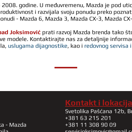
 do 2008. godine. U međuvremenu, Mazda je pod ut
roduktivnost i razvijala svoju ponudu preko pozna
ponudi - Mazda 6, Mazda 3, Mazda CX-3, Mazda CX-5
tpad Joksimović
prati razvoj Mazda brenda tako što
ove modele.
Kontaktirajte nas za det
aljnije inform
la,
uslugama dijagnostike
, kao i
redovnog servisa i
Kontakt i lokacij
Svetolika Pašćana 12b, B
+381 63 215 201
ka - Mazda
+381 11 308 90 09
bila
servisjoksimovic@gmail.