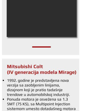
Mitsubishi Colt
(IV generacija modela Mirage)
1992. godine je predstavljena nova
verzija sa zaobljenim linijama,
dizajnom koji je pratio tadašnje
trendove u automobilskoj industriji.
Ponuda motora je osvežena sa 1.3
5MT (75 KS), sa Multipoint Injection
sistemom umesto dotadašneg motora