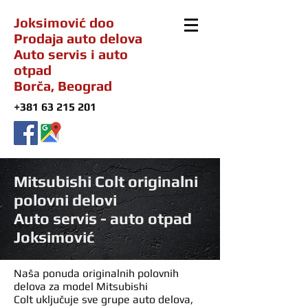
Joksimović doo
Prodaja auto delova
Auto servis i auto
otpad
Borča, Beograd
+381 63 215 201
Mitsubishi Colt originalni
polovni delovi
Auto servis - auto otpad
Joksimović
Naša ponuda originalnih polovnih
delova za model Mitsubishi
Colt uključuje sve grupe auto delova,