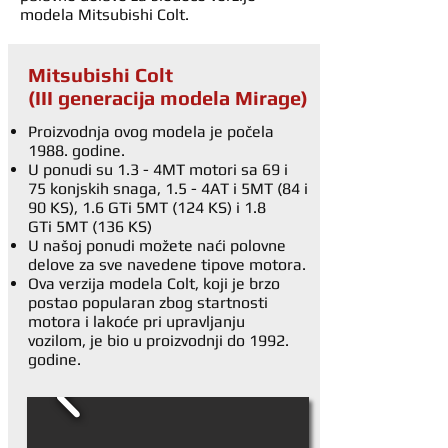
modela Mitsubishi Colt.
Mitsubishi Colt
(III generacija modela Mirage)
Proizvodnja ovog modela je počela
1988. godine.
U ponudi su 1.3 - 4MT motori sa 69 i
75 konjskih snaga, 1.5 - 4AT i 5MT (84 i
90 KS), 1.6 GTi 5MT (124 KS) i 1.8
GTi 5MT (136 KS)
U našoj ponudi možete naći polovne
delove za sve navedene tipove motora.
Ova verzija modela Colt, koji je brzo
postao popularan zbog startnosti
motora i lakoće pri upravljanju
vozilom, je bio u proizvodnji do 1992.
godine.