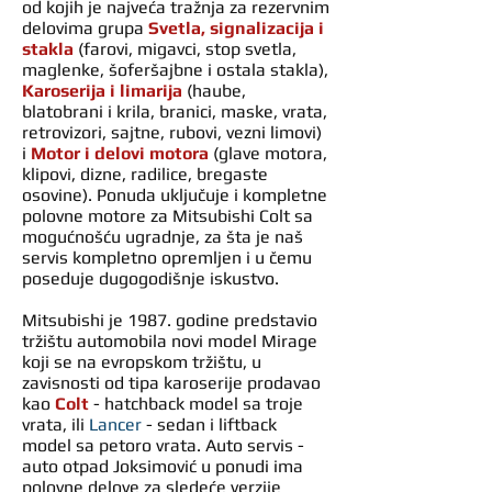
od kojih je najveća tražnja za rezervnim
delovima grupa
Svetla, signalizacija i
stakla
(farovi, migavci, stop svetla,
maglenke, šoferšajbne i ostala stakla),
Karoserija i limarija
(haube,
blatobrani i krila, branici, maske, vrata,
retrovizori, sajtne, rubovi, vezni limovi)
i
Motor i delovi motora
(glave motora,
klipovi, dizne, radilice, bregaste
osovine). Ponuda uključuje i kompletne
polovne motore za Mitsubishi Colt sa
mogućnošću ugradnje, za šta je naš
servis kompletno opremljen i u čemu
poseduje dugogodišnje iskustvo.
Mitsubishi je 1987. godine predstavio
tržištu automobila novi model Mirage
koji se na evropskom tržištu, u
zavisnosti od tipa karoserije prodavao
kao
Colt
- hatchback model sa troje
vrata, ili
Lancer
- sedan i liftback
model sa petoro vrata. Auto servis -
auto otpad Joksimović u ponudi ima
polovne delove za sledeće verzije