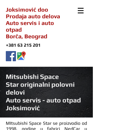
Joksimović doo
Prodaja auto delova
Auto servis i auto
otpad
Borča, Beograd
+381 63 215 201
Mitsubishi Space
Star originalni polovni
delovi
Auto servis - auto otpad
Joksimović
MItsubishi Space Star se proizvodio od
1998. godine u fabrici NedCar u