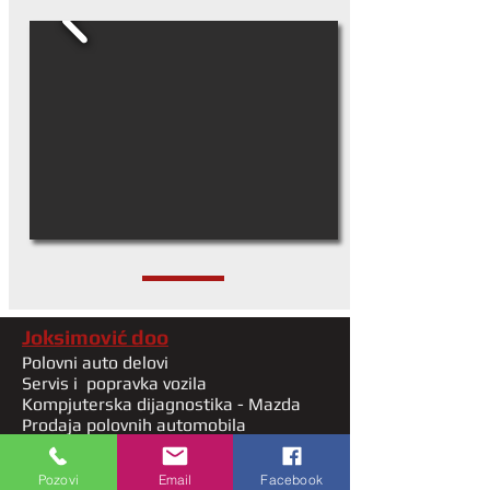
Joksimović doo
Polovni auto delovi
Servis i popravka vozila
Kompjuterska dijagnostika - Mazda
Prodaja polovnih automobila
Radno vreme
Pozovi
Email
Facebook
Pon - Pet: 9h - 17h