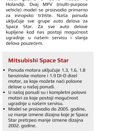
Holandiji. Ovaj MPV (multi-purpose
vehicle) model se proizvodio primarno
za evropsko tržište. Naša ponuda
uključuje sve grupe auto delova za
Space Star. Za sve auto delove
kupljene kod nas postoji mogućnost
ugradnje u našem servisu i slanja
delova pouzećem.
Mitsubishi Space Star
Ponuda motora uključuje 1.3, 1.6, 1.8
benzinske motore i 1.9 DI-D dizel
motor, za koje možete naći polovne
delove u našoj ponudi.
U našoj ponudi su i kompletni polovni
motori za koje postoji mogućnost
ugradnje u našem servisu.
Model se proizvodio do 2005. godine,
uz manje izmene dizajna koje je Space
Star pretrpeo manje izmene dizajna
2002. godine.