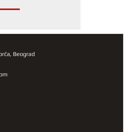
a
orča, Beograd
com