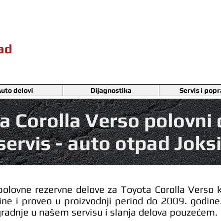
pad
uto delovi
Dijagnostika
Servis i pop
a Corolla Verso polovni 
servis - auto otpad Joks
olovne rezervne delove za Toyota Corolla Verso k
ne i proveo u proizvodnji period do 2009. godine
radnje u našem servisu i slanja delova pouzećem.