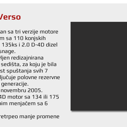
Verso
n sa tri verzije motore
m sa 110 konjskih
135ks i 2.0 D-4D dizel
snage.
ljen redizajnirana
sedišta, za koju je bila
st spuštanja svih 7
jučuje polovne rezervne
 generacije.
 u novembru 2005.
4D motor sa 134 ili 175
lnim menjačem sa 6
pretrpeo manje promene