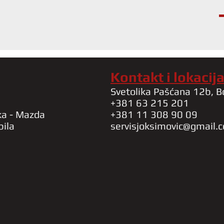
Kontakt i lokacij
Svetolika Pašćana 12b, B
+381 63 215 201
ka - Mazda
+381 11 308 90 09
bila
servisjoksimovic@gmail.