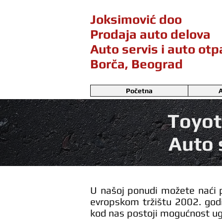
Joksimović doo
Prodaja auto delova
Auto servis i auto ot
Borča, Beograd
Početna
A
Toyot
Auto 
U našoj ponudi možete naći p
evropskom tržištu 2002. godi
kod nas postoji mogućnost ug